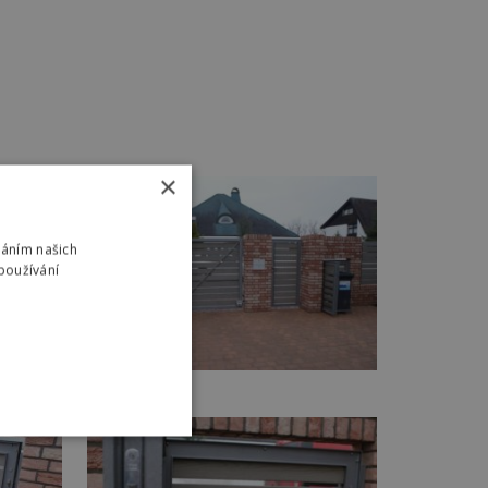
×
váním našich
používání
NÍ