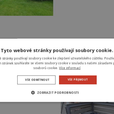
Tyto webové stránky používají soubory cookie.
 stránky používají soubory cookie ke zlepšení uživatelského zážitku. Použí
 stránek souhlasíte se všemi soubory cookie v souladu s našimi zásadami 
á úložiště pro rodinné domy,
souborů cookie.
Více informací
í má dvě uzamykatelné polohy –
ude uložen na svém místě bez
ožiště vyrobíme na míru v
VŠE PŘIJMOUT
VŠE ODMÍTNOUT
ZOBRAZIT PODROBNOSTI
NÉ SOUBORY
VÝKONOVÉ SOUBORY
SOUBORY CÍLE