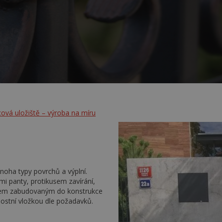
cová uložiště – výroba na míru
oha typy povrchů a výplní.
i panty, protikusem zavírání,
kem zabudovaným do konstrukce
ostní vložkou dle požadavků.