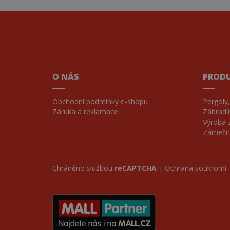
O NÁS
PROD
Obchodní podmínky e-shopu
Pergoly,
Záruka a reklamace
Zábradlí
Výroba 
Zámečni
Chráněno službou
reCAPTCHA
|
Ochrana soukromí