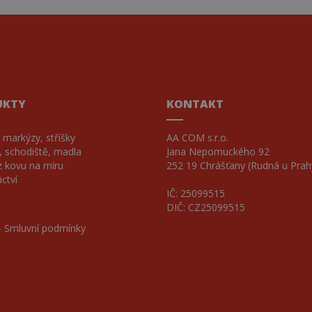
UKTY
KONTAKT
 markýzy, stříšky
AA COM s.r.o.
, schodiště, madla
Jana Nepomuckého 92
z kovu na míru
252 19 Chrášťany (Rudná u Prah
ctví
IČ: 25099515
DIČ: CZ25099515
-
Smluvní podmínky