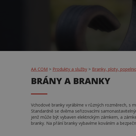
AA COM
>
Produkty a služby
>
Branky, ploty, popelni
BRÁNY A BRANKY
Vchodové branky vyrábíme v různých rozměrech, s mn
Standardně se dvěma seřizovacími samonastavitelným
jenž může být vybaven elektrickým zámkem, a zám
branky. Na přání branky vybavíme kováním a bezpečn